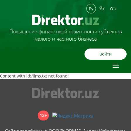
Ру
Ўз
Oʻz
Повышение финансовой грамотности субъектов
малого и частного бизнеса
Войти
Toggle
navigat
Content with id:/llms.txt not found!
12+