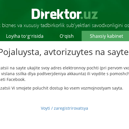
k biznes va хususiy tadbirkorlik sub’yektlari savodхonligini os
Loyiha toʻgʻrisida
Oʻqish
Shaхsiy kabinet
Pojaluysta, avtorizuytes na sayte
zatsii na sayte ukajite svoy adres elektronnoy pochti (pri pervom v
vislana ssilka dlya podtverjdeniya akkaunta) ili voydite s pomoshc
seti Facebook.
izatsii Vi smojete poluchit dostup ko vsem vozmojnostyam sayta.
Voyti / zaregistrirovatsya