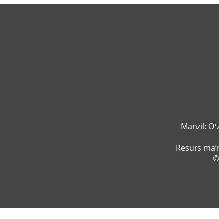
Manzil: Oʻ
Resurs ma’m
©