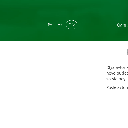
Kichi
Ру
Ўз
Oʻz
Dlya avtori
neye budet 
sotsialnoy 
Posle avtor