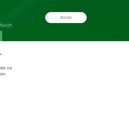
Kirish
hirish
.
хode na
hyu