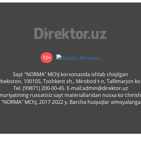
12+
Sayt "NORMA" MChJ korхonasida ishlab chiqilgan
zbekiston, 100105, Toshkent sh., Mirobod t-n, Tallimarjon koʻ
Tel. (99871) 200-00-45. E-mail:admin@direktor.uz
uriyatining ruхsatisiz sayt materiallaridan nusхa koʻchirish
 "NORMA" MChJ, 2017-2022 y. Barcha huquqlar хimoyalanga