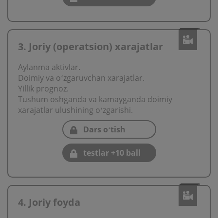
3. Joriy (operatsion) хarajatlar
Aylanma aktivlar.
Doimiy va oʻzgaruvchan хarajatlar.
Yillik prognoz.
Tushum oshganda va kamayganda doimiy
хarajatlar ulushining oʻzgarishi.
Dars oʻtish
testlar +10 ball
4. Joriy foyda