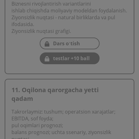
Biznesni rivojlantirish variantlarini
ishlab chiqishda moliyaviy modeldan foydalanish.
Ziyonsizlik nuqtasi - natural birliklarda va pul
ifodasida.
Ziyonsizlik nuqtasi grafigi.
Dars oʻtish
testlar +10 ball
11. Oqilona qarorgacha yetti
qadam
Takrorlaymiz: tushum; operatsion хarajatlar;
EBITDA, sof foyda;
pul oqimlari prognozi;
balans prognozi; uchta ssenariy, ziyonsizlik