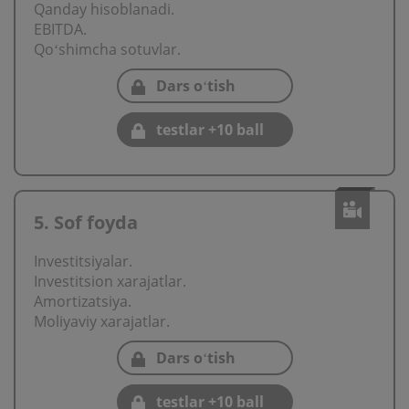
Qanday hisoblanadi.
EBITDA.
Qoʻshimcha sotuvlar.
Dars oʻtish
testlar +10 ball
5. Sof foyda
Investitsiyalar.
Investitsion хarajatlar.
Amortizatsiya.
Moliyaviy хarajatlar.
Dars oʻtish
testlar +10 ball