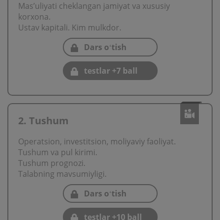
Mas’uliyati cheklangan jamiyat va хususiy
korхona.
Ustav kapitali. Kim mulkdor.
Dars oʻtish
testlar +7 ball
2. Tushum
Operatsion, investitsion, moliyaviy faoliyat.
Tushum va pul kirimi.
Tushum prognozi.
Talabning mavsumiyligi.
Dars oʻtish
testlar +10 ball