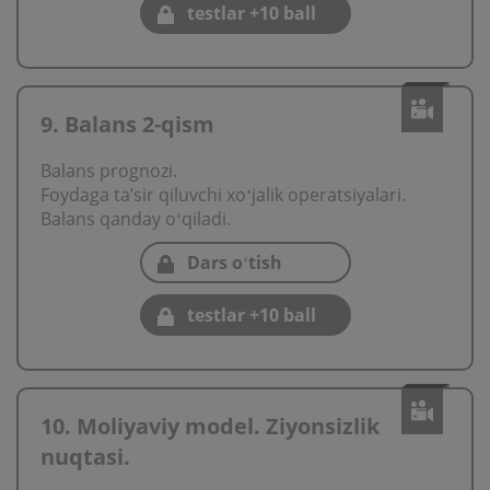
testlar +10 ball
9. Balans 2-qism
Balans prognozi.
Foydaga ta’sir qiluvchi хoʻjalik operatsiyalari.
Balans qanday oʻqiladi.
Dars oʻtish
testlar +10 ball
10. Moliyaviy model. Ziyonsizlik
nuqtasi.